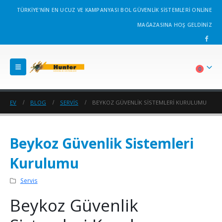
TÜRKİYE'NİN EN UCUZ VE KAMPANYASI BOL GÜVENLİK SİSTEMLERİ ONLİNE
MAĞAZASINA HOŞ GELDİNİZ
0
EV
BLOG
SERVIS
BEYKOZ GÜVENLIK SISTEMLERI KURULUMU
Beykoz Güvenlik Sistemleri
Kurulumu
Servis
Beykoz Güvenlik