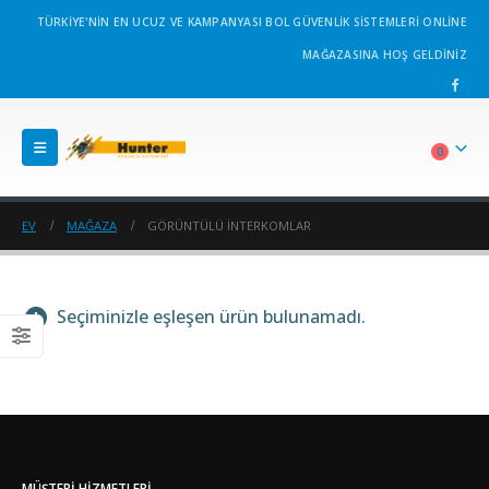
TÜRKİYE'NİN EN UCUZ VE KAMPANYASI BOL GÜVENLİK SİSTEMLERİ ONLİNE
MAĞAZASINA HOŞ GELDİNİZ
0
EV
MAĞAZA
GÖRÜNTÜLÜ İNTERKOMLAR
Seçiminizle eşleşen ürün bulunamadı.
MÜŞTERI HIZMETLERI