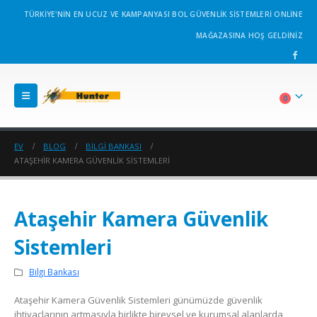
TÜRKİYE'NİN EN UCUZ VE KAMPANYASI BOL GÜVENLİK SİSTEMLERİ ONLİNE
MAĞAZASINA HOŞ GELDİNİZ
0
EV
BLOG
BILGI BANKASI
ATAŞEHIR KAMERA GÜVENLIK SISTEMLERI
Ataşehir Kamera Güvenlik
Sistemleri
Bilgi Bankası
Ataşehir Kamera Güvenlik Sistemleri günümüzde güvenlik
ihtiyaçlarının artmasıyla birlikte bireysel ve kurumsal alanlarda