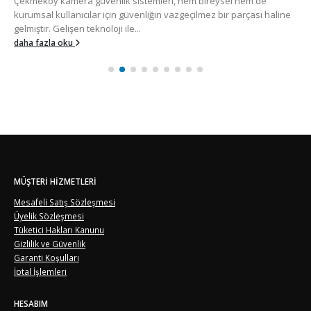
Üsküdar kamera güvenlik sistemleri çözümleri, bireysel ve
kurumsal güvenlik ihtiyaçlarının artmasıyla birlikte İstanbul’da en
çok araştırılan hizmetler arasında yer almaktadır....
daha fazla oku
MÜŞTERI HIZMETLERI
Mesafeli Satış Sözleşmesi
Üyelik Sözleşmesi
Tüketici Hakları Kanunu
Gizlilik ve Güvenlik
Garanti Koşulları
İptal İşlemleri
HESABIM