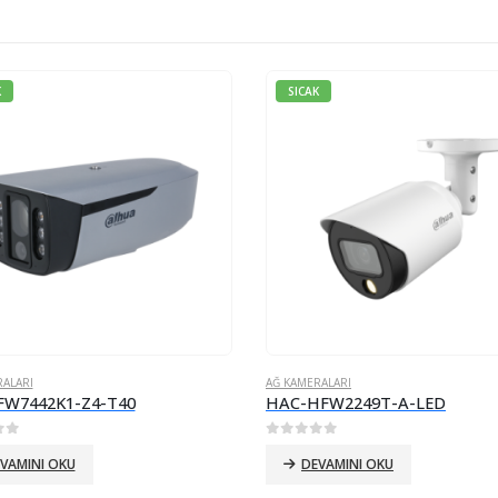
K
SICAK
ALARI
AĞ KAMERALARI
FW7442K1-Z4-T40
HAC-HFW2249T-A-LED
erinden
0
5 üzerinden
VAMINI OKU
DEVAMINI OKU