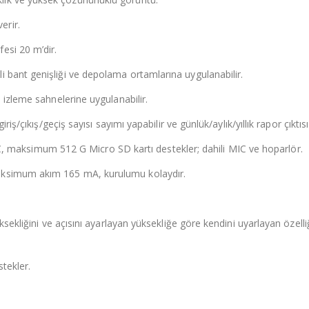
erir.
esi 20 m’dir.
 bant genişliği ve depolama ortamlarına uygulanabilir.
Ttec 4g Solar Güneş Enerjili Kamera
 izleme sahnelerine uygulanabilir.
0
5 üzerinden
0
5 üzerinde
iş/çıkış/geçiş sayısı sayımı yapabilir ve günlük/aylık/yıllık rapor çıktısı 
Hikvision 4g Solar Kamera Sistemi
 BNC, maksimum 512 G Micro SD kartı destekler; dahili MIC ve hoparlör.
aksimum akım 165 mA, kurulumu kolaydır.
0
5 üzerinden
0
5 üzerinde
HAC-HFW2249T-A-LED
HAC-HFW2249
ksekliğini ve açısını ayarlayan yüksekliğe göre kendini uyarlayan özelli
0
5 üzerinden
0
5 üzerinde
stekler.