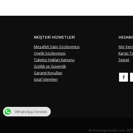
MÜŞTERI HIZMETLERI
HESAB
Mesafeli Satış Sözleşmesi
Alış Veri
Üyelik Sözleşmesi
Kargo Ta
Tüketici Hakları Kanunu
Sepet
Gizlilik ve Güvenlik
Garanti Koşulları
İptal İşlemleri
WhatsApp Destek
© hunterguvenlik.com 2019-20