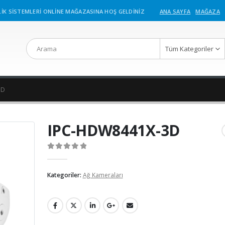
İK SİSTEMLERİ ONLİNE MAĞAZASINA HOŞ GELDİNİZ
ANA SAYFA
MAĞAZA
Tüm Kategoriler
3D
IPC-HDW8441X-3D
0
out of 5
Kategoriler:
Ağ Kameraları