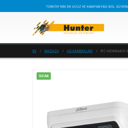
TÜRKİYE'NİN EN UCUZ VE KAMPANYASI BOL GÜVENL
EV
MAĞAZA
AĞ KAMERALARI
IPC-HDW8441X-
SICAK