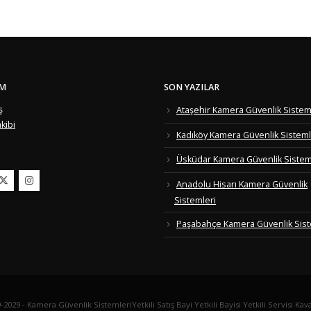
IM
SON YAZILAR
ş
Ataşehir Kamera Güvenlik Sistem
kibi
Kadıköy Kamera Güvenlik Sisteml
Üsküdar Kamera Güvenlik Sistem
Anadolu Hisarı Kamera Güvenlik
Sistemleri
Paşabahçe Kamera Güvenlik Sist
29 - Kamera Güvenlik SistemleriYetkili Satış Bayi Yetkili Bayisi Yetkili Servisi Ka