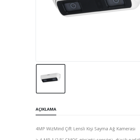
AÇIKLAMA
4MP WizMind Çift Lensli Kişi Sayma Ağ Kamerası
> 4-MP 1/2.8″ CMOS görüntü sensörü, düşük parlakl