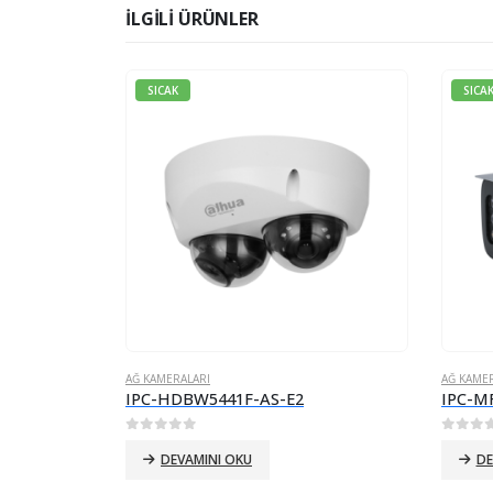
İLGILI ÜRÜNLER
SICAK
SICA
AĞ KAMERALARI
AĞ KAMER
IPC-HDBW5441F-AS-E2
IPC-M
0
5 üzerinden
0
5 üz
DEVAMINI OKU
DE