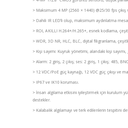
>
Maksimum 4 MP (2560 × 1440) @25/30 fps çıkış v
>
Dahili IR LED’li olup, maksimum aydınlatma mesaf
>
ROI, AKILLI H.264+/H.265+, esnek kodlama, çeşitli
>
WDR, 3D NR, HLC, BLC, dijital filigranlama, çeşitli
>
Kişi sayımı: Kuyruk yönetimi, alandaki kişi sayımı, gir
>
Alarm: 2 giriş, 2 çıkış; ses: 2 giriş, 1 çıkış; 485,
>
12 VDC/PoE güç kaynağı, 12 VDC güç çıkışı ve m
>
IP67 ve IK10 koruması.
>
İnsan algılama etkisini iyileştirmek için kurulum yü
destekler.
>
Kalabalık algılamayı ve terk edilenlerin tespitini de